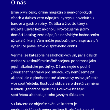
O nás
Jsme první český online magazín o nealkoholických
vínech a dalších zero nápojích, byznysu, novinkách z
barové a gastro scény. Zkrátka o životě, který si
můžete užívat bez alkoholu. Provozujeme jediný
domácí katalog zero nápojů s nezávislým hodnocením
uživatelů, který Vám může posloužit jako inspirace při
výběru té pravé láhve či správného drinku.
Věříme, že kategorie nealkoholických vín, piv a dalších
variant si zaslouží minimálně stejnou pozornost jako
jejich alkoholické protějšky. Dávno nejde o pouhé
„vynucené“ náhražky pro situace, kdy nemůžeme pít
alkohol, ale o plnohodnotné alternativy oslovující stále
více spotřebitelů. Rostoucí obliba zero drinků zejména
u mladší generace společně s celkově klesající
spotřebou alkoholu je toho jasným důkazem.
S ClubZero.cz objevíte svět, ve kterém je
nealkoholický drink nejen možností, ale často i první