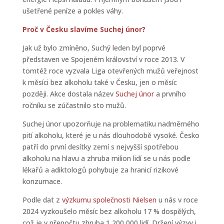
ušetřené peníze a pokles váhy.
Proč v Česku slavíme Suchej únor?
Jak už bylo zmíněno, Suchý leden byl poprvé
představen ve Spojeném království v roce 2013. V
tomtéž roce vyzvala Liga otevřených mužů veřejnost
k měsíci bez alkoholu také v Česku, jen o měsíc
později. Akce dostala název
Suchej únor
a prvního
ročníku se zúčastnilo sto mužů.
Suchej únor upozorňuje na problematiku nadměrného
pití alkoholu, které je u nás dlouhodobě vysoké. Česko
patří do první desítky zemí s nejvyšší spotřebou
alkoholu na hlavu a zhruba milion lidí se u nás podle
lékařů a adiktologů pohybuje za hranicí rizikové
konzumace.
Podle dat z
výzkumu společnosti Nielsen
u nás v roce
2024 vyzkoušelo měsíc bez alkoholu 17 % dospělých,
což je v přepočtu zhruba 1 200 000 lidí. Držení výzvy i