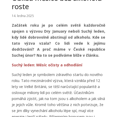
roste
14. ledna 2025
Začátek roku je po celém světě každoročně
spojen s výzvou Dry January neboli Suchý leden,
kdy lidé dobrovolně abstinují od alkoholu. Kde se
tato výzva vzala? Co lidi vede k jejímu
dodržování? A proč máme v České republice
Suchej únor? Na to se podíváme blíže v článku.
Suchý leden: Měsíc očisty a odhodlání
Suchý leden je symbolem zdravého startu do nového
roku. Tato mezinárodní výzva, která vznikla před 12
lety ve Velké Británii, se těší narůstající popularitě a
oslovuje miliony lidí po celém světě. Účastníkům
pomáhá zjistit, jak na tom jsou s alkoholem a jak silná
je jejich vůle. Kromě toho většina z nich potvrzuje, že
se jim díky vynechání alkoholu lépe spí, mají více
energie i lepší náladu. Příjemným bonusem jsou i