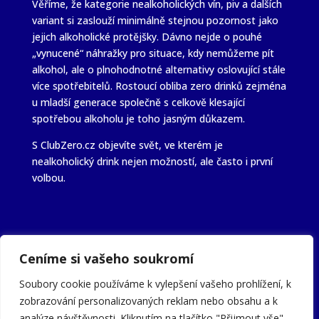
Věříme, že kategorie nealkoholických vín, piv a dalších
variant si zaslouží minimálně stejnou pozornost jako
jejich alkoholické protějšky. Dávno nejde o pouhé
„vynucené“ náhražky pro situace, kdy nemůžeme pít
alkohol, ale o plnohodnotné alternativy oslovující stále
více spotřebitelů. Rostoucí obliba zero drinků zejména
u mladší generace společně s celkově klesající
spotřebou alkoholu je toho jasným důkazem.
S ClubZero.cz objevíte svět, ve kterém je
nealkoholický drink nejen možností, ale často i první
volbou.
Ceníme si vašeho soukromí
© Mawiolis s.r.o. | Publikování, kopírování nebo další
šíření obsahu serveru clubzero.cz je bez písemného
Soubory cookie používáme k vylepšení vašeho prohlížení, k
souhlasu zakázáno.
zobrazování personalizovaných reklam nebo obsahu a k
analýze návštěvnosti. Kliknutím na tlačítko "Přijmout vše"