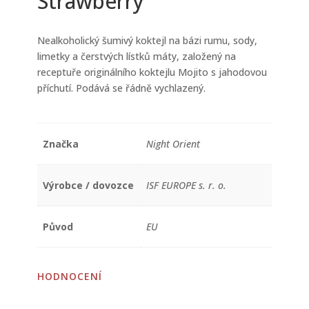
Strawberry
Nealkoholický šumivý koktejl na bázi rumu, sody,
limetky a čerstvých lístků máty, založený na
receptuře originálního koktejlu Mojito s jahodovou
příchutí. Podává se řádně vychlazený.
Značka
Night Orient
Výrobce / dovozce
ISF EUROPE s. r. o.
Původ
EU
HODNOCENÍ